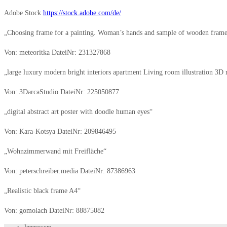
Adobe Stock
https://stock.adobe.com/de/
„Choosing frame for a painting. Woman’s hands and sample of wooden fram
Von: meteoritka DateiNr: 231327868
„large luxury modern bright interiors apartment Living room illustration 3D
Von: 3DarcaStudio DateiNr: 225050877
„digital abstract art poster with doodle human eyes“
Von: Kara-Kotsya DateiNr: 209846495
„Wohnzimmerwand mit Freifläche“
Von: peterschreiber.media DateiNr: 87386963
„Realistic black frame A4“
Von: gomolach DateiNr: 88875082
Impressum